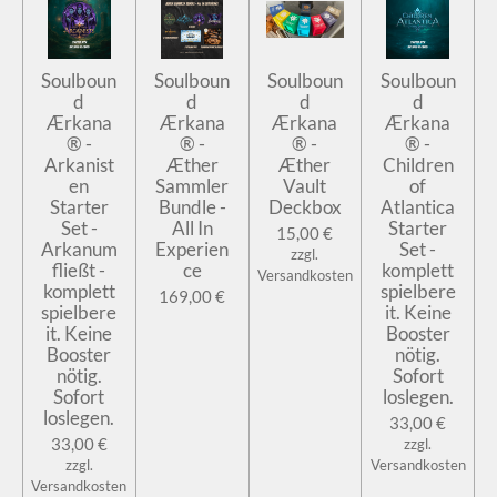
Soulboun
Soulboun
Soulboun
Soulboun
d
d
d
d
Ærkana
Ærkana
Ærkana
Ærkana
® -
® -
® -
® -
Arkanist
Æther
Æther
Children
en
Sammler
Vault
of
Starter
Bundle -
Deckbox
Atlantica
Set -
All In
Starter
15,00 €
Arkanum
Experien
Set -
zzgl.
fließt -
ce
komplett
Versandkosten
komplett
spielbere
169,00 €
spielbere
it. Keine
it. Keine
Booster
Booster
nötig.
nötig.
Sofort
Sofort
loslegen.
loslegen.
33,00 €
33,00 €
zzgl.
zzgl.
Versandkosten
Versandkosten