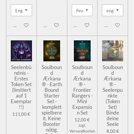
In den Warenkorb
In den Warenkorb
In den Warenkorb
In den Warenk
Seelenbü
Soulboun
Soulboun
Soulboun
ndnis -
d
d
d
Erstes
Ærkana
Ærkana
Ærkana
Token Set
® - Earth
® -
® -
(limitiert
Bound
Frontier
Seelenpu
auf 1
Starter
Rangers -
nkte
Exemplar
Set -
Mini
(Token
!!)
komplett
Expansio
Set)
spielbere
n Set
Binde
111,00 €
it. Keine
deine
12,00 €
Booster
Seele
zzgl.
nötig.
8,00 €
Versandkosten