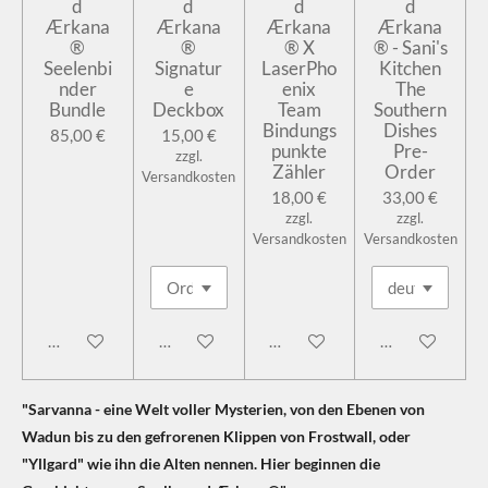
d
d
d
d
Ærkana
Ærkana
Ærkana
Ærkana
®
®
® X
® - Sani's
Seelenbi
Signatur
LaserPho
Kitchen
nder
e
enix
The
Bundle
Deckbox
Team
Southern
Bindungs
Dishes
85,00 €
15,00 €
punkte
Pre-
zzgl.
Zähler
Order
Versandkosten
18,00 €
33,00 €
zzgl.
zzgl.
Versandkosten
Versandkosten
In den Warenkorb
In den Warenkorb
In den Warenkorb
In den Warenk
"Sarvanna - eine Welt voller Mysterien, von den Ebenen von
Wadun bis zu den gefrorenen Klippen von Frostwall, oder
"Yllgard" wie ihn die Alten nennen. Hier beginnen die