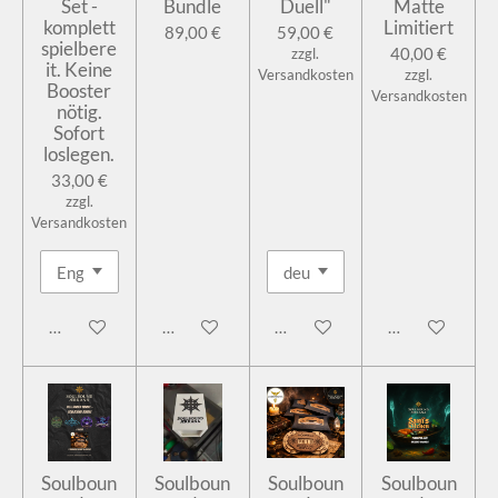
Set -
Bundle
Duell"
Matte
komplett
Limitiert
89,00 €
59,00 €
spielbere
40,00 €
zzgl.
it. Keine
Versandkosten
zzgl.
Booster
Versandkosten
nötig.
Sofort
loslegen.
33,00 €
zzgl.
Versandkosten
In den Warenkorb
In den Warenkorb
In den Warenkorb
In den Warenk
Soulboun
Soulboun
Soulboun
Soulboun