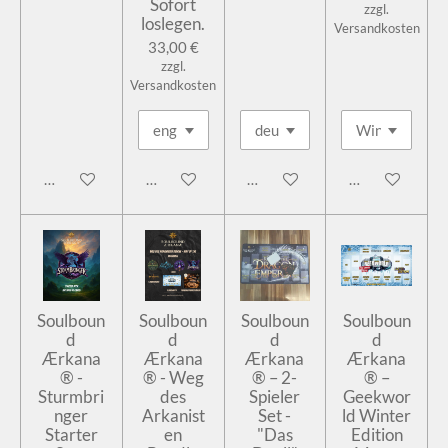
Sofort
zzgl.
loslegen.
Versandkosten
33,00 €
zzgl.
Versandkosten
In den Warenkorb
In den Warenkorb
In den Warenkorb
In den Warenk
Soulboun
Soulboun
Soulboun
Soulboun
d
d
d
d
Ærkana
Ærkana
Ærkana
Ærkana
® -
® - Weg
® – 2-
® –
Sturmbri
des
Spieler
Geekwor
nger
Arkanist
Set -
ld Winter
Starter
en
"Das
Edition